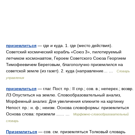
приземлиться
— где и куда. 1. где (место действия).
Советский космический корабль «Союз 3», пилотируемый
летчиком космонавтом, Героем Советского Союза Георгием
Тимофеевичем Береговым, благополучно приземлился на
советской земле (из газет). 2. куда (направление… …
Словарь
управления
приземлиться
— глаг. Пост. пр.: II спр.; сов. в.; неперех.; возвр.
ЛЗ Опуститься на землю. Словообразовательный анализ,
Морфемный анализ: Для увеличения кликните на картинку
Непост. пр.: н. ф.; неизм. Основа словоформы: приземлиться
Основа слова: приземли ...… …
Морфемно-словообразовательный
словарь
Приземлиться
— сов. см. приземляться Толковый словарь