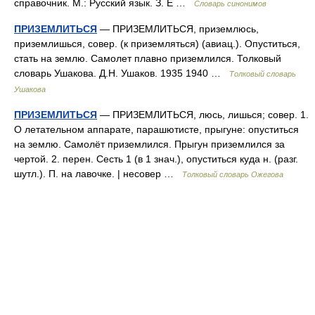
справочник. М.: Русский язык. З. Е …
Словарь синонимов
ПРИЗЕМЛИТЬСЯ
— ПРИЗЕМЛИТЬСЯ, приземлюсь,
приземлишься, совер. (к приземляться) (авиац.). Опуститься,
стать на землю. Самолет плавно приземлился. Толковый
словарь Ушакова. Д.Н. Ушаков. 1935 1940 …
Толковый словарь
Ушакова
ПРИЗЕМЛИТЬСЯ
— ПРИЗЕМЛИТЬСЯ, люсь, лишься; совер. 1.
О летательном аппарате, парашютисте, прыгуне: опуститься
на землю. Самолёт приземлился. Прыгун приземлился за
чертой. 2. перен. Сесть 1 (в 1 знач.), опуститься куда н. (разг.
шутл.). П. на лавочке. | несовер …
Толковый словарь Ожегова