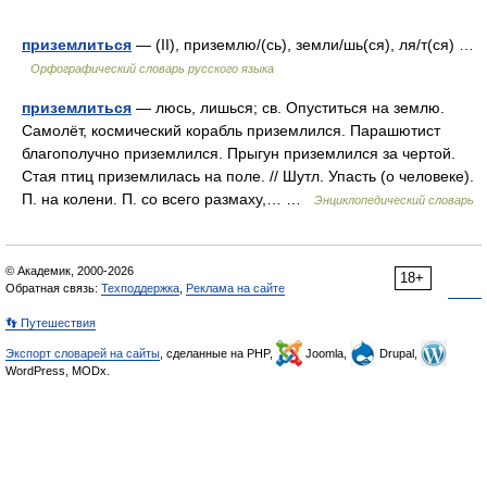
приземлиться
— (II), приземлю/(сь), земли/шь(ся), ля/т(ся) …
Орфографический словарь русского языка
приземлиться
— люсь, лишься; св. Опуститься на землю.
Самолёт, космический корабль приземлился. Парашютист
благополучно приземлился. Прыгун приземлился за чертой.
Стая птиц приземлилась на поле. // Шутл. Упасть (о человеке).
П. на колени. П. со всего размаху,… …
Энциклопедический словарь
© Академик, 2000-2026
18+
Обратная связь:
Техподдержка
,
Реклама на сайте
👣 Путешествия
Экспорт словарей на сайты
, сделанные на PHP,
Joomla,
Drupal,
WordPress, MODx.